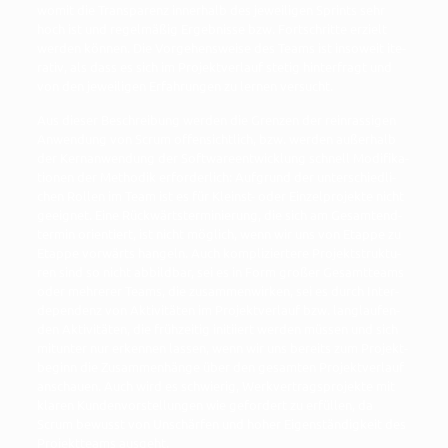
womit die Trans­pa­renz inner­halb des jewei­li­gen Sprints sehr
hoch ist und regel­mä­ßig Ergeb­nis­se bzw. Fort­schrit­te erzielt
wer­den kön­nen. Die Vor­ge­hens­wei­se des Teams ist inso­weit ite­
ra­tiv, als dass es sich im Pro­jekt­ver­lauf ste­tig hin­ter­fragt und
von den jewei­li­gen Erfah­run­gen zu ler­nen versucht.
Aus die­ser Beschrei­bung wer­den die Gren­zen der rein­ras­si­gen
Anwen­dung von Scrum offen­sicht­lich, bzw. wer­den außer­halb
der Kern­an­wen­dung der Soft­ware­ent­wick­lung schnell Modi­fi­ka­
tio­nen der Metho­dik erfor­der­lich: Auf­grund der unter­schied­li­
chen Rol­len im Team ist es für Kleinst- oder Ein­zel­pro­jek­te nicht
geeig­net. Eine Rück­wärts­ter­mi­nie­rung, die sich am Gesamt­end­
ter­min ori­en­tiert, ist nicht mög­lich, wenn wir uns von Etap­pe zu
Etap­pe vor­wärts han­geln. Auch kom­pli­zier­te­re Pro­jekt­struk­tu­
ren sind so nicht abbild­bar, sei es in Form gro­ßer Gesamt­teams
oder meh­re­rer Teams, die zusam­men­wir­ken, sei es durch Inter­
de­pen­denz von Akti­vi­tä­ten im Pro­jekt­ver­lauf bzw. lang­lau­fen­
den Akti­vi­tä­ten, die früh­zei­tig initi­iert wer­den müs­sen und sich
mit­un­ter nur erken­nen las­sen, wenn wir uns bereits zum Pro­jekt­
be­ginn die Zusam­men­hän­ge über den gesam­ten Pro­jekt­ver­lauf
anschau­en. Auch wird es schwie­rig, Werk­ver­trags­pro­jek­te mit
kla­ren Kun­den­vor­stel­lun­gen wie gefor­dert zu erfül­len, da
Scrum bewusst von Unschär­fen und hoher Eigen­stän­dig­keit des
Pro­jekt­teams ausgeht.