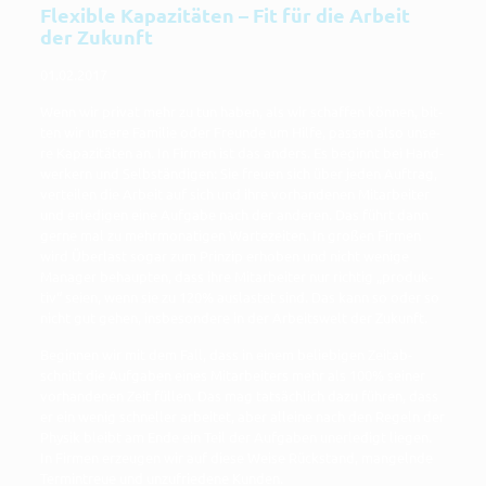
Flexible Kapazitäten – Fit für die Arbeit
der Zukunft
01.02.2017
Wenn wir pri­vat mehr zu tun haben, als wir schaf­fen kön­nen, bit­
ten wir unse­re Fami­lie oder Freun­de um Hil­fe, pas­sen also unse­
re Kapa­zi­tä­ten an. In Fir­men ist das anders. Es beginnt bei Hand­
wer­kern und Selb­stän­di­gen: Sie freu­en sich über jeden Auf­trag,
ver­tei­len die Arbeit auf sich und ihre vor­han­de­nen Mit­ar­bei­ter
und erle­di­gen eine Auf­ga­be nach der ande­ren. Das führt dann
ger­ne mal zu mehr­mo­na­ti­gen War­te­zei­ten. In gro­ßen Fir­men
wird Über­last sogar zum Prin­zip erho­ben und nicht weni­ge
Mana­ger behaup­ten, dass ihre Mit­ar­bei­ter nur rich­tig „pro­duk­
tiv“ sei­en, wenn sie zu 120% aus­las­tet sind. Das kann so oder so
nicht gut gehen, ins­be­son­de­re in der Arbeits­welt der Zukunft.
Begin­nen wir mit dem Fall, dass in einem belie­bi­gen Zeit­ab­
schnitt die Auf­ga­ben eines Mit­ar­bei­ters mehr als 100% sei­ner
vor­han­de­nen Zeit fül­len. Das mag tat­säch­lich dazu füh­ren, dass
er ein wenig schnel­ler arbei­tet, aber allei­ne nach den Regeln der
Phy­sik bleibt am Ende ein Teil der Auf­ga­ben uner­le­digt lie­gen.
In Fir­men erzeu­gen wir auf die­se Wei­se Rück­stand, man­geln­de
Ter­min­treue und unzu­frie­de­ne Kunden.