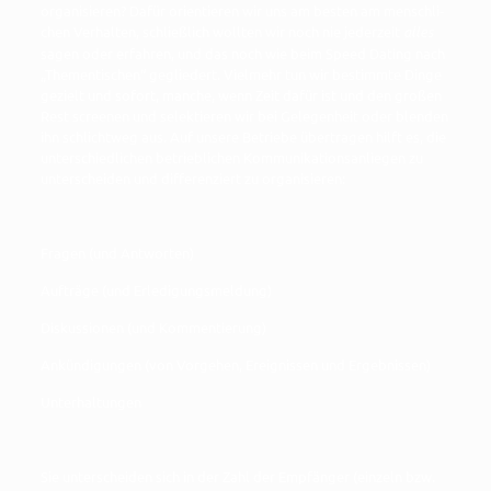
orga­ni­sie­ren? Dafür ori­en­tie­ren wir uns am bes­ten am mensch­li­
chen Ver­hal­ten, schließ­lich woll­ten wir noch nie jeder­zeit
alles
sagen oder erfah­ren, und das noch wie beim Speed Dating nach
„The­men­ti­schen“ geglie­dert. Viel­mehr tun wir bestimm­te Din­ge
gezielt und sofort, man­che, wenn Zeit dafür ist und den gro­ßen
Rest scree­nen und selek­tie­ren wir bei Gele­gen­heit oder blen­den
ihn schlicht­weg aus. Auf unse­re Betrie­be über­tra­gen hilft es, die
unter­schied­li­chen betrieb­li­chen Kom­mu­ni­ka­ti­ons­an­lie­gen zu
unter­schei­den und dif­fe­ren­ziert zu organisieren:
Fra­gen (und Antworten)
Auf­trä­ge (und Erledigungsmeldung)
Dis­kus­sio­nen (und Kommentierung)
Ankün­di­gun­gen (von Vor­ge­hen, Ereig­nis­sen und Ergebnissen)
Unter­hal­tun­gen
Sie unter­schei­den sich in der Zahl der Emp­fän­ger (ein­zeln bzw.