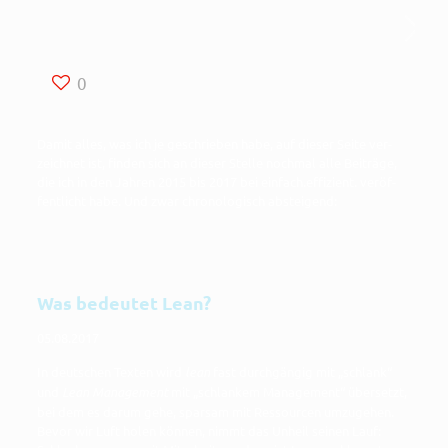
0
Damit alles, was ich je geschrie­ben habe, auf die­ser Sei­te ver­
zeich­net ist, fin­den sich an die­ser Stel­le noch­mal alle Bei­trä­ge,
die ich in den Jah­ren 2015 bis 2017 bei einfach.effizient. ver­öf­
fent­licht habe. Und zwar chro­no­lo­gisch absteigend:
Was bedeutet Lean?
05.08.2017
In deut­schen Tex­ten wird
lean
fast durch­gän­gig mit „schlank“
und
Lean Manage­ment
mit „schlan­kem Manage­ment“ über­setzt,
bei dem es dar­um gehe, spar­sam mit Res­sour­cen umzu­ge­hen.
Bevor wir Luft holen kön­nen, nimmt das Unheil sei­nen Lauf: