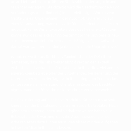
on an Lie­fe­ran­ten mit grö­ße­ren Stück­zah­len oder sogar in ande­
re Län­der ver­la­gern. Gleich­zei­tig wird die Geschäfts­mo­dell- und
Ver­än­de­rungs­ar­beit (indi­rekt) immer viel­fäl­ti­ger. Vor kur­zem
frag­te uns ein Unter­neh­mer in der Auto­mo­bil­zu­lie­fe­rung auf
einer Ver­an­stal­tung, wann denn die für ihn bedeut­sa­me Elek­tro­
mo­bi­li­tät käme. Wir ant­wor­te­ten, dass das kei­ner
exakt
sagen
kön­ne, nur, dass es sich für ihn bestimmt loh­ne, sich bereits heu­
te mit
bei­den
Antriebs­for­men zu beschäf­ti­gen. Sei­ne Ant­wort
dar­auf war: „…aber das sind ja dann noch mehr Unproduktive.“
Womit er zwei­fel­los Recht hat. Zumin­dest an der Defi­ni­ti­on
gemes­sen, dass die Mit­ar­bei­ter nicht direkt an den aktu­ell
erstell­ten und ver­kauf­ten Pro­duk­ten arbei­ten. Nicht viel anders
agie­ren Klein­be­trie­be oder der Ein­zel­han­del, bei denen sich der
Unter­neh­mer voll in der Tages­ar­beit ein­bringt, um Per­so­nal­kos­
ten zu spa­ren. Eine ver­ständ­li­che, aber in Zei­ten des beschleu­
nig­ten Wan­dels offen­sicht­lich kurz­sich­ti­ge Verhaltensweise.
Die Fokus­sie­rung auf eine hohe Pro­duk­ti­vi­tät hat auch Aus­wir­
kun­gen auf die Digi­ta­li­sie­rung unse­rer Büro­ar­beits­plät­ze: Nach
gän­gi­gen Über­zeu­gun­gen und Ver­hal­tens­wei­sen haben alle
Betei­lig­ten die Erwar­tung, dass die Auto­ma­ti­sie­rung eines
Arbeits­plat­zes dazu füh­ren muss, den bis­her mit den Auf­ga­ben
betrau­ten Mit­ar­bei­ter zu entlassen.