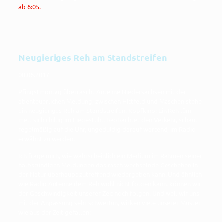
ab 6:05.
Neugieriges Reh am Standstreifen
08.06.2017
Pfingst­mon­tag über­rascht Anten­ne Nie­der­sach­sen mit der
aben­teu­er­li­chen Mel­dung, zwi­schen Hitt­feld und Maschen ste­he
ein neu­gie­ri­ges Reh am Stand­strei­fen. Kopf­ki­no: Ein Reh lüm­
melt sich chil­lig im Lie­ge­stuhl, beob­ach­tet den Ver­kehr, schaut
regel­mä­ßig auf die Uhr, unge­dul­dig dar­auf war­tend, im Radio
erwähnt zu werden.
Ich fra­ge mich, wie wahr­schein­lich ein Medi­um im Rah­men sei­ner
halb­stün­di­gen Mel­dun­gen das rasch wech­seln­de Gesche­hen in
der Natur über­haupt zutref­fend wie­der­ge­ben kann. Und ähn­lich
wie Radio Anten­ne dem Reh wohl nicht fol­gen kann, kön­nen wir
der Geschwin­dig­keit unse­rer Zeit noch fol­gen. Und weil wir uns
mit der Anpas­sung sehr schwer­tun, wir­ken vie­le unse­rer Mus­ter
wie aus der Zeit gefallen: