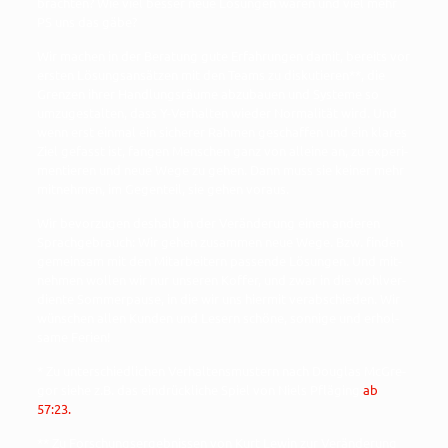
bräch­ten? Wie viel bes­ser neue Lösun­gen wären und viel mehr
PS uns das gäbe?
Wir machen in der Bera­tung gute Erfah­run­gen damit, bereits vor
ers­ten Lösungs­an­sät­zen mit den Teams zu dis­ku­tie­ren**, die
Gren­zen ihrer Hand­lungs­räu­me abzu­bau­en und Sys­te­me so
umzu­ge­stal­ten, dass Y-Ver­hal­ten wie­der Nor­ma­li­tät wird. Und
wenn erst ein­mal ein siche­rer Rah­men geschaf­fen und ein kla­res
Ziel gefasst ist, fan­gen Men­schen ganz von allei­ne an, zu expe­ri­
men­tie­ren und neue Wege zu gehen. Dann muss sie kei­ner mehr
mit­neh­men, im Gegen­teil, sie gehen voraus.
Wir bevor­zu­gen des­halb in der Ver­än­de­rung einen ande­ren
Sprach­ge­brauch: Wir gehen zusam­men neue Wege. Bzw. fin­den
gemein­sam mit den Mit­ar­bei­tern pas­sen­de Lösun­gen. Und mit­
neh­men wol­len wir nur unse­ren Kof­fer, und zwar in die wohl­ver­
dien­te Som­mer­pau­se, in die wir uns hier­mit ver­ab­schie­den. Wir
wün­schen allen Kun­den und Lesern schö­ne, son­ni­ge und erhol­
sa­me Ferien!
* Zu unter­schied­li­chen Ver­hal­tens­mus­tern nach Dou­glas McGre­
gor sie­he z.B. das ein­drück­li­che Spiel von Niels Pflä­ging
ab
57:23.
** Zu For­schungs­er­geb­nis­sen von Kurt Lewin zur Ver­än­de­rung