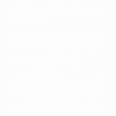
Zeit­nah tref­fen? Ja, in 4 Wochen habe ich noch was frei. Oder
gleich nach dem Urlaub? Das ändern wir nächs­ten Monat. Ich bin
sechs Wochen weg. Die Lie­fer­zeit beträgt acht Wochen. Das pla­
nen wir für nächs­tes Jahr. Unser neu­es Ent­wick­lungs­pro­jekt
läuft acht­zehn Monate.
In der Echt­zeit­wirt­schaft sind das inzwi­schen Licht­jah­re. Tau­sen­
de Daten wer­den jeder­zeit online erho­ben und ver­brei­tet. Man­
che erfor­dern unver­züg­li­ches Han­deln, spon­ta­ne Team­bil­dung
und schnel­le Lösun­gen, die Digi­ta­li­sie­rung schafft den Rah­men,
in dem wir immer und über­all reagie­ren kön­nen. Erwor­be­nes
Wis­sen ver­tei­len wir sofort an alle. Die Reak­ti­ons­zeit in allen
ope­ra­ti­ven Berei­chen ver­kürzt sich erheblich.
Ursa­che ist natür­lich die Digi­ta­li­sie­rung, die bereits in den 50er
Jah­ren begon­nen hat. Das Prä­gen­de ist aber die unvor­stell­bar
rasen­de Geschwin­dig­keit: Alle 18 Mona­te ver­dop­pelt sich die
Kapa­zi­tät der Com­pu­ter bei glei­chem Preis. Und mit jedem Euro
Kapi­tal und jedem zusätz­li­chen Teil­neh­mer welt­weit wächst
auch der glo­ba­le Ideen- und Lösungs­raum nahe­zu expo­nen­ti­ell
wei­ter. In jeder Ent­wick­lungs­run­de wer­den neue Bedürf­nis­se
bedient und ver­än­der­te Pro­duk­te und Geschäfts­mo­del­le mög­
lich, die bei zuneh­men­der welt­wei­ter Ver­brei­tung immer grö­ße­
re Gewin­ne garan­tie­ren, die in der nächs­ten Run­de noch mas­si­