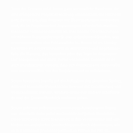
Trotz der Gren­zen nutzt Scrum ganz wesent­li­che Bau­stei­ne, die
eine erfolg­rei­che Pro­jekt­ab­wick­lung unter­stüt­zen: Die Metho­de
geht davon aus, dass Pro­jek­te mit Über­ra­schun­gen ver­bun­den
sind, die im Pro­jekt­ver­lauf Anpas­sun­gen erfor­der­lich machen.
Klas­si­sche Metho­den neh­men an, man könn­te Über­ra­schun­gen
mit höhe­rer Pla­nungs­in­ten­si­tät und -prä­zi­si­on bekämp­fen, was
erwie­se­ner­ma­ßen eine Fehl­an­nah­me ist. Bes­ser ist es, Unwäg­
bar­kei­ten als pro­jektim­ma­nent zu akzep­tie­ren und gege­be­nen­
falls die Pla­nung, das Vor­ge­hen oder das Team im Pro­jekt­ver­
lauf anzu­pas­sen und dafür Puf­fer vor­zu­se­hen. Des­halb ist es
auch grund­sätz­lich sinn­voll, dass sich Pro­jekt­teams regel­mä­ßig
zum review tref­fen, um den Pro­jekt­ver­lauf zu reflektieren.
Scrum fokus­siert jeweils auf die Auf­ga­ben des aktu­el­len Sprints,
wäh­rend klas­si­sche Pro­jekt­plä­ne bewusst mit Detail­lie­rung und
Voll­stän­dig­keit glän­zen, wes­halb ger­ne mal les­ba­re Schrift­gra­
de und der Gesamt­über­blick ver­lo­ren gehen.
Scrum geht von selbst­ge­steu­er­ten cross-funk­tio­na­len Teams
aus, inner­halb derer jeder wech­seln­de Auf­ga­ben über­nimmt.
Die­se Sicht­wei­se stellt Team­ar­beit in den Vor­der­grund und ver­
hin­dert ein autis­ti­sches Durch­schlep­pen durch Abtei­lun­gen, wie
es in tra­di­tio­nell pro­zess­or­ga­ni­sier­ten Fir­men der Fall ist.