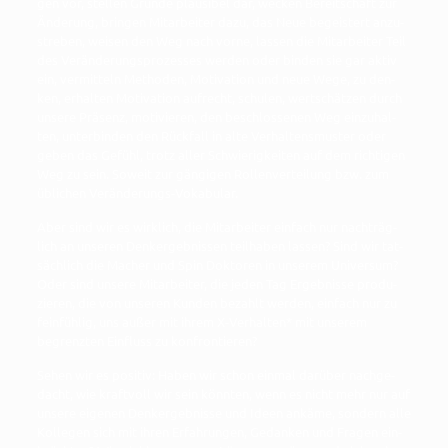
gen vor, stel­len Grün­de plau­si­bel dar, wecken Bereit­schaft zur
Ände­rung, brin­gen Mit­ar­bei­ter dazu, das Neue begeis­tert anzu­
stre­ben, wei­sen den Weg nach vor­ne, las­sen die Mit­ar­bei­ter Teil
des Ver­än­de­rungs­pro­zes­ses wer­den oder bin­den sie gar aktiv
ein, ver­mit­teln Metho­den, Moti­va­ti­on und neue Wege, zu den­
ken, erhal­ten Moti­va­ti­on auf­recht, schu­len, wert­schät­zen durch
unse­re Prä­senz, moti­vie­ren, den beschlos­se­nen Weg ein­zu­hal­
ten, unter­bin­den den Rück­fall in alte Ver­hal­tens­mus­ter oder
geben das Gefühl, trotz aller Schwie­rig­kei­ten auf dem rich­ti­gen
Weg zu sein. Soweit zur gän­gi­gen Rol­len­ver­tei­lung bzw. zum
übli­chen Veränderungs-Vokabular.
Aber sind wir es wirk­lich, die Mit­ar­bei­ter ein­fach nur nach­träg­
lich an unse­ren Den­k­ergeb­nis­sen teil­ha­ben las­sen? Sind wir tat­
säch­lich die Macher und Spin Dok­to­ren in unse­rem Uni­ver­sum?
Oder sind unse­re Mit­ar­bei­ter, die jeden Tag Ergeb­nis­se pro­du­
zie­ren, die von unse­ren Kun­den bezahlt wer­den, ein­fach nur zu
fein­füh­lig, uns außer mit ihrem X-Ver­hal­ten* mit unse­rem
begrenz­ten Ein­fluss zu konfrontieren?
Sehen wir es posi­tiv: Haben wir schon ein­mal dar­über nach­ge­
dacht, wie kraft­voll wir sein könn­ten, wenn es nicht mehr nur auf
unse­re eige­nen Den­k­ergeb­nis­se und Ideen ankä­me, son­dern alle
Kol­le­gen sich mit ihren Erfah­run­gen, Gedan­ken und Fra­gen ein­