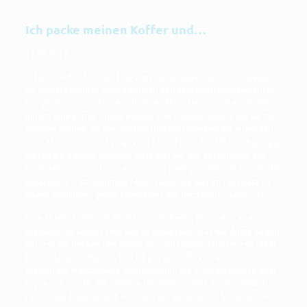
Ich packe meinen Koffer und…
17.06.2017
…fah­re in den Urlaub? Eine zum Feri­en­be­ginn sicher­lich pas­sen­
de Satz­er­gän­zung. Älte­re ken­nen den Satz noch vom belieb­tes­
ten „Brain-Game“ ihrer Kind­heit „Kof­fer­pa­cken“ und ergän­zen
ihn um eine immer län­ge­re Ket­te von Gegen­stän­den, die sie mit­
neh­men wol­len. Im beruf­li­chen Umfeld spre­chen wir jeden Tag
vom
Mit­neh­men
, und zwar vom Mit­neh­men der Mit­ar­bei­ter. Egal
wor­an wir gera­de arbei­ten oder was wir uns vor­neh­men, aus
irgend­ei­nem Grund wol­len, müs­sen oder gelo­ben wir immer, die
Mit­ar­bei­ter mit­zu­neh­men. Meist sagen wir das im Nach­satz zu
einem Vor­ha­ben, ger­ne kom­bi­niert mit dem Wort „natür­lich“.
Laut Duden bedeu­tet etwas mit­zu­neh­men, jeman­den an etwas
teil­ha­ben zu las­sen. Und das ist genau das, was wir damit sagen
wol­len: wir den­ken uns etwas aus und las­sen dann unse­re Mit­ar­
bei­ter dar­an teil­ha­ben. Das ist gut gemeint von uns, denn so
mei­nen wir, funk­tio­nie­re Ver­än­de­rung. Wir Füh­rungs­kräf­te über­
le­gen uns – ggfs. mit unse­ren Bera­tern – eine Lösung, danach
rüt­teln wir bewusst auf, berei­ten auf anste­hen­de Ver­än­de­run­