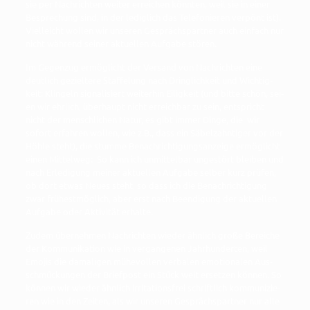
sie per Nach­rich­ten wei­ter errei­chen könn­ten, weil sie in einer
Bespre­chung sind, in der ledig­lich das Tele­fo­nie­ren ver­pönt ist).
Viel­leicht wol­len wir unse­ren Gesprächs­part­ner auch ein­fach nur
nicht wäh­rend sei­ner aktu­el­len Auf­ga­be stören.
Im Gegen­zug ermög­licht der Ver­sand von Nach­rich­ten eine
deut­lich geziel­te­re Staf­fe­lung nach Dring­lich­keit und Wich­tig­
keit: Klin­geln signa­li­siert wei­ter­hin Eilig­keit (und bit­te schön, sei­
en wir ehr­lich, über­haupt nicht erreich­bar zu sein, ent­spricht
nicht der mensch­li­chen Natur, es gibt immer Din­ge, die wir
sofort erfah­ren wol­len, wie z.B., dass ein Säbel­zahn­ti­ger vor der
Höh­le steht), die stum­me Benach­rich­ti­gungs­an­zei­ge ermög­licht
einen Mit­tel­weg: So kann ich unmit­tel­bar unge­stört blei­ben und
nach Erle­di­gung mei­ner aktu­el­len Auf­ga­be sel­ber kurz prü­fen,
ob dort etwas Neu­es steht, so dass ich die Benach­rich­ti­gung
zwar frü­hest­mög­lich, aber erst nach Been­di­gung der aktu­el­len
Auf­ga­be oder Akti­vi­tät erhalte.
Zudem über­neh­men Nach­rich­ten wie­der ähn­lich gro­ße Berei­che
der Kom­mu­ni­ka­ti­on wie in ver­gan­ge­nen Jahr­hun­der­ten, weil
Emo­jis die dama­li­gen mühe­vol­len ver­ba­len emo­tio­na­len Aus­
schmü­ckun­gen der Brief­post ein Stück weit erset­zen kön­nen. So
kön­nen wir wie­der ähn­lich irri­ta­ti­ons­frei schrift­lich kom­mu­ni­zie­
ren wie in den Zei­ten, als wir unse­ren Gesprächs­part­ner nur alle