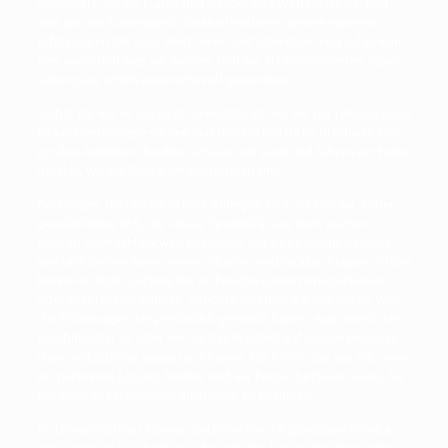
ver­schafft uns ein kla­res Bild davon, was Welt­klas­se ist. Und
weil wir uns kon­se­quent dar­an ori­en­tie­ren, unse­re eige­nen
Erfah­run­gen mit aller Welt tei­len und oben­drein ein­kau­fen kön­
nen, wann und was wir wol­len, sind wir als Kon­su­men­ten inzwi­
schen ganz schön anspruchs­voll geworden.
Selbst da, wo es uns nicht so wich­tig ist, wo wir nur rei­bungs­lo­se
Ein­kaufs­er­leb­nis­se suchen und durch­schnitt­li­che Pro­duk­te von
gro­ßen Anbie­tern kau­fen, schau­en wir nach und fah­ren am Ende
dort­hin, wo die Prei­se am nied­rigs­ten sind.
Bei Din­gen, die uns ein ech­tes Anlie­gen sind, suchen wir Außer­
ge­wöhn­li­ches (z.B. die loka­le Spe­zia­li­tät aus dem letz­ten
Urlaub) oder schlicht­weg Exzel­lenz. Wir goo­geln die Grund­la­
gen und stel­len dann unse­re mit­un­ter ver­track­ten Fra­gen ech­ten
Kön­nern. Nicht sol­chen, die tech­ni­sche Daten her­un­ter­be­ten
oder ver­glei­chen kön­nen. Son­dern sol­chen, die uns sagen, wel­
che Erfah­run­gen sie per­sön­lich gemacht haben, was womit wie
kom­bi­nier­bar ist oder wie
sie
das Pro­dukt auf unse­re per­sön­li­
chen Ver­hält­nis­se anpas­sen kön­nen. Für Pro­fis, die uns mit unse­
rer per­fek­ten Lösung hel­fen, sind wir heu­te durch­aus bereit, 50
km mehr zu fah­ren oder auch mehr zu bezahlen.
Im Umkehr­schluss kön­nen Betrie­be nur mit güns­ti­gen Pro­duk­
ten in gro­ßen Stück­zah­len oder mit den bes­ten Pro­duk­ten bzw.