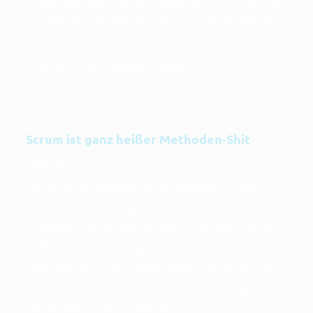
P.S. Eigent­lich woll­ten wir die­sen Bei­trag erst am 20. Juni ver­öf­
fent­li­chen. Aber wie lan­ge kann ein sol­cher Bei­trag heu­te noch
warten?
* Quel­le: https://www.computerwoche.de/a/was-die-plattform-
it-fuer-das-business-bedeutet,3330058
Scrum ist ganz heißer Methoden-Shit
25.05.2017
Seit dem Bau der Pyra­mi­den hat die Mensch­heit so man­ches
Pro­jekt erfolg­reich abge­wi­ckelt. Zumin­dest inso­fern, als dass
die Bau­wer­ke oder Pro­duk­te sicht­bar fer­tig gewor­den sind. Wie
es am Ende um die Finan­zen und Ter­min­vor­stel­lun­gen der Auf­
trag­ge­ber bestellt war, ist nicht immer bekannt, ver­mut­lich aus
gutem Grund. Und da Pro­jek­te mit­un­ter sehr her­aus­for­dernd
sein kön­nen, gibt es immer wie­der Dis­kus­sio­nen um die „rich­ti­
ge“ Metho­de, frei nach der Ver­mu­tung, dass der Pro­jekt­er­folg
nur eine Fra­ge der Wahl der rich­ti­gen Metho­de sei, schlim­mer
noch der Wahl „moder­ner“ Methoden.