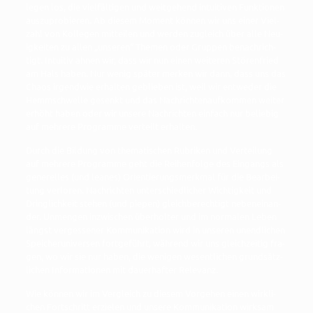
legen los, die viel­fäl­ti­gen und weit­ge­hend intui­ti­ven Funk­tio­nen
aus­zu­pro­bie­ren. Ab die­sem Moment kön­nen wir uns einer Viel­
zahl von Kol­le­gen mit­tei­len und wer­den zugleich über alle Neu­
ig­kei­ten zu allen „unse­ren“ The­men oder Grup­pen benach­rich­
tigt. Intui­tiv ahnen wir, dass wir nun einen wei­te­ren Stö­ren­fried
am Hals haben. Nur wenig spä­ter mer­ken wir dann, dass uns das
Cha­os irgend­wie erhal­ten geblie­ben ist, weil wir ent­we­der die
Hemm­schwel­le gesenkt und das Nach­rich­ten­auf­kom­men wei­ter
erhöht haben oder wir unse­re Nach­rich­ten ein­fach nur belie­big
auf meh­re­re Pro­gram­me ver­teilt erhalten.
Durch die Bil­dung von the­ma­ti­schen Rubri­ken und Ver­tei­lung
auf meh­re­re Pro­gram­me geht die Rei­hen­fol­ge des Ein­gangs als
gene­rel­les (und lea­nes) Ori­en­tie­rungs­merk­mal für die Bear­bei­
tung ver­lo­ren. Nach­rich­ten unter­schied­li­cher Wich­tig­keit und
Dring­lich­keit ste­hen (und pie­pen) gleich­be­rech­tigt neben­ein­an­
der. Unmen­gen inzwi­schen über­hol­ter und im nor­ma­len Leben
längst ver­ges­se­ner Kom­mu­ni­ka­ti­on wird in unse­ren unend­li­chen
Spei­cher­uni­ver­sen fort­ge­führt, wäh­rend wir uns gleich­zei­tig fra­
gen, wo wir sie nur haben, die weni­gen wesent­li­chen grund­sätz­
li­chen Infor­ma­tio­nen mit dau­er­haf­ter Relevanz.
Wie kön­nen wir im Ver­gleich zu die­sem Vor­ge­hen einen wirk­li­
chen Fort­schritt erzie­len und unse­re Kom­mu­ni­ka­ti­on wirk­sam