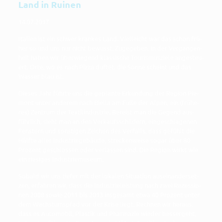
Land in Ruinen
14.07.2017
Ita­li­en ist ein schwer kran­kes Land. Viel­leicht war das schon frü­
her so und uns nur nicht bewusst. Zuge­ge­ben, in der Ver­gan­gen­
heit haben wir über­wie­gend klas­si­sche Tou­ris­mus­zie­le ange­steu­
ert, Orte, wo es nach Piz­za duf­tet, die Son­ne scheint und das
Was­ser blau ist.
Die­ses Jahr führ­te uns die geplan­te Erkun­dung der Regi­on Pie­
mont unter ande­rem nach Biel­la am Fuße der Alpen, ein (frü­he­
res) Zen­trum der Tex­til­in­dus­trie. Bereist man die Gegend aus­
führ­lich, sieht man an den Ver­kaufs­schil­dern, ein­ge­schla­ge­nen
Fens­tern und sons­ti­gen Zei­chen des Ver­falls, dass gefühlt die
Hälf­te aller Indus­trie­ge­bäu­de, stre­cken­wei­se sogar über 80
Pro­zent geschlos­sen oder ver­las­sen sind. Die Regi­on wirkt wie
ein rie­si­ges Industriemuseum.
Sobald wir uns tie­fer mit der loka­len Situa­ti­on aus­ein­an­der­set­
zen, erfah­ren wir, dass die Indus­trie­leis­tung nach zwei Rezes­sio­
nen 2008 sowie 2011 bis 2013 ins­ge­samt etwa 40 Pro­zent unter
dem Wachs­tums­pfad vor der Kri­se liegt. Rech­nen wir her­aus,
dass es Auto­mo­bil, Plas­tik und Phar­ma­zie wie­der bes­ser­geht,