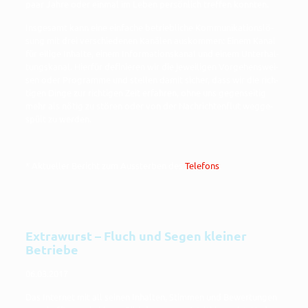
paar Jah­re oder ein­mal im Leben per­sön­lich tref­fen konnten.
Ins­ge­samt kann eine ein­fa­che betrieb­li­che Kom­mu­ni­ka­ti­ons­lö­
sung mit drei ver­schie­de­nen Kanä­len aus­kom­men: Einem Kanal
für eili­ge Inhal­te, einem Infor­ma­ti­ons­ka­nal und einem Unter­hal­
tungs­ka­nal. Hier­für defi­nie­ren wir die jewei­li­gen Vor­ge­hens­wei­
sen oder Pro­gram­me und stel­len damit sicher, dass wir die rich­
ti­gen Din­ge zur rich­ti­gen Zeit erfah­ren, ohne uns gegen­sei­tig
mehr als nötig zu stö­ren oder von der Nach­rich­ten­flut weg­ge­
spült zu werden.
* Aktu­el­ler Bericht zum Aus­ster­ben des
Tele­fons
.
Extrawurst – Fluch und Segen kleiner
Betriebe
06.03.2017
Das Inter­net mit all sei­nen Inhal­ten, Stim­men und Bewer­tun­gen