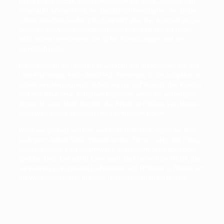
nichts zu tun hät­ten. Dann ver­glei­chen wir die­se „phy­si­ka­lisch
mini­ma­le Lie­fer­zeit“ mit der tat­säch­lich benö­tig­ten, der Unter­
schied zwi­schen bei­den gibt Aus­kunft über das Aus­maß an Lie­
ge­zei­ten und Ver­schwen­dung. In der Pra­xis fin­den wir dabei
nicht sel­ten Lie­fer­zei­ten, die 40 bis 50 mal län­ger sind, als
eigent­lich nötig.
Fle­xi­bi­li­sie­ren wir unse­re Kapa­zi­tä­ten und erset­zen wir mit der
Lean-Ein­füh­rung Push- durch Pull-Steue­rung (= die Auf­ga­ben in
Arbeit wer­den begrenzt, indem wir nur auf Wunsch des Kun­den
und erst dann neue Auf­ga­ben begin­nen, wenn die vor­he­ri­gen
abge­schlos­sen sind), beginnt die Arbeit zu flie­ßen, Ver­schwen­
dung wird zurück­ge­drängt und Lie­fer­zei­ten sinken.
Wenn wir gefragt wer­den, was Lean bedeu­tet, sagen wir des­
halb gern: Arbeit fließt. Wie ein brei­ter Strom, ruhig und zügig,
ohne Still­stand, Lücken, Umwe­ge, Plät­schern, Schäu­men oder
Sprit­zer. Und des­halb ist Lean auch das kraft­volls­te Mit­tel, das
wir ken­nen, zu kür­zes­ten Lie­fer­zei­ten und Effi­zi­enz zu fin­den, um
die Wachs­tums­kräf­te in einem Unter­neh­men zu entfesseln.