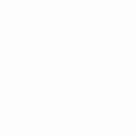
ver in wei­te­re Ideen inves­tiert wer­den. Am Anfang der Ent­wick­
lung waren die Stei­ge­rungs-Schrit­te ent­spre­chend klein, inzwi­
schen sind sie rie­sig. Alles, was die­ser Tage als tech­ni­sche Spie­
le­rei vor­ge­stellt wird, wird bereits in drei bis fünf Jah­ren unser
Leben ver­än­dern. Garan­tiert. Und ein Ende der Beschleu­ni­gung
ist nicht in Sicht.
Als Kon­su­men­ten mer­ken wir die höhe­re Geschwin­dig­keit in
jeder Hin­sicht: wir wer­den mit Infor­ma­tio­nen über­häuft, unse­re
Auf­merk­sam­keits­span­ne beträgt noch acht Sekun­den, fast alles
geht online und sofort, täg­lich kön­nen wir aus neu­en Apps und
Pro­duk­ten wäh­len, nach zwei Tagen sind unse­re Mails bereits
über­holt, in drei Tagen lie­fert uns ama­zon annä­hernd jede Ware
der Welt. Und selbst indi­vi­du­el­le Anfer­ti­gun­gen aus Asi­en benö­
ti­gen nur noch drei Wochen zu uns.
So kom­for­ta­bel das ist, so sehr gilt die Beschleu­ni­gung auch für
unse­re Arbeits­welt. Unse­re Kun­den wol­len immer häu­fi­ger
etwas sofort. Spä­tes­tens aber Mon­tag ein Team und Ende der
Woche das Ergeb­nis. Es ist grund­sätz­lich davon aus­zu­ge­hen,
dass alles, was nicht in den nächs­ten vier Wochen – als aktu­ell
größ­te maß­geb­li­che Zeit­ein­heit – statt­fin­det, irgend­wann von
der Rea­li­tät ein­ge­holt wer­den wird. Oder von dem, was unse­re
Exis­tenz ins­ge­samt in Fra­ge stellt.