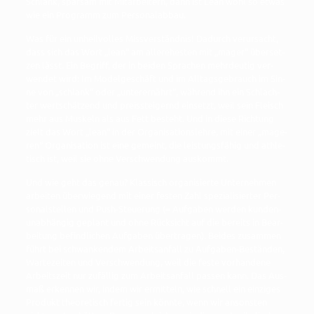
Schlank, spar­sam mit Mit­ar­bei­tern, dann ist Lean wohl so etwas
wie ein Pro­gramm zum Personalabbau.
Was für ein unheil­vol­les Miss­ver­ständ­nis! Dadurch ver­ur­sacht,
dass sich das Wort „lean“ am aller­ehes­ten mit „mager“ über­set­
zen lässt. Ein Begriff, der in bei­den Spra­chen mehr­deu­tig ver­
wen­det wird: Im Model­ge­schäft und im All­tags­ge­brauch im Sin­
ne von „schlank“ oder „unter­ernährt“, wäh­rend ihn ein Schlach­
ter wert­schät­zend und preis­stei­gernd ein­setzt, weil sein Fleisch
mehr aus Mus­keln als aus Fett besteht. Und in die­se Rich­tung
zielt das Wort „lean“ in der Orga­ni­sa­ti­ons­leh­re, mit einer „mage­
ren“ Orga­ni­sa­ti­on ist eine gemeint, die leis­tungs­fä­hig und ath­le­
tisch ist, weil sie ohne Ver­schwen­dung auskommt.
Und wie geht das genau? Klas­sisch orga­ni­sier­te Unter­neh­men
arbei­ten über­wie­gend mit einer fes­ten Zahl spe­zia­li­sier­ter Per­
so­nal­stel­len und Push-Steue­rung (= Auf­ga­ben wer­den kun­den­
un­ab­hän­gig geplant und ohne Rück­sicht auf die bereits in Bear­
bei­tung befind­li­chen Auf­ga­ben über­tra­gen). Bei­des zusam­men
führt bei schwan­ken­dem Arbeits­an­fall zu Auf­ga­ben-Bestän­den,
War­te­zei­ten und Ver­schwen­dung, weil die fes­te vor­han­de­ne
Arbeits­zeit nur zufäl­lig zum Arbeits­an­fall pas­sen kann. Das Aus­
maß erken­nen wir, indem wir ermit­teln, wie schnell ein ein­zi­ges
Pro­dukt theo­re­tisch fer­tig sein könn­te, wenn wir ansons­ten