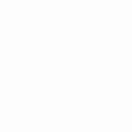
Wenn wir uns den Gefal­len tun, jeg­li­che bewuss­te und geziel­te
Arbeit am Kun­den, an Kon­zep­ten, Geschäfts­mo­del­len und der
Ver­än­de­rung unse­rer Orga­ni­sa­ti­on nicht nur als läs­ti­ge Neben­
ge­räu­sche des Tages­ge­schäf­tes, son­dern als pro­duk­tiv zu
betrach­ten, ergibt sich eine ganz neue Per­spek­ti­ve: Plötz­lich
wird die­se Arbeit gleich­wer­tig und wir fra­gen uns, woher wir nur
die Kapa­zi­tä­ten bekom­men sol­len, sie zu leis­ten. In Klein­be­trie­
ben soll­te sich der Unter­neh­mer dar­um küm­mern, in mitt­le­ren
Unter­neh­men freu­en wir uns, dass unse­re vor­han­de­nen Mit­ar­
bei­ter mit jedem Auto­ma­ti­sie­rungs­schritt Frei­räu­me gewin­nen,
um sich um die­sen Teil der Arbeit zu küm­mern. Und damit Schritt
für Schritt in neue, zukunfts­fä­hi­ge Auf­ga­ben­ge­bie­te
hineinzuwachsen.
Ange­neh­mer Neben­ef­fekt: Auf einen Schlag ver­bes­sern sich
unse­re Kenn­zif­fern um die­sen bis­her ver­steck­ten Teil unse­rer
wah­ren Pro­duk­ti­vi­tät und wir ver­schaf­fen der Arbeit am Kun­den
und sei­nen Bedürf­nis­sen in unse­rer Fir­ma end­lich den ver­dien­ten
Stellenwert.