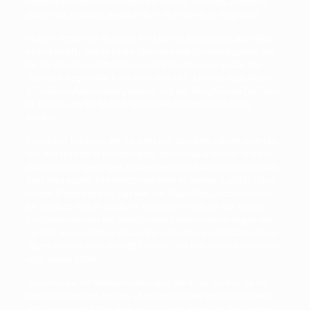
haben tra­di­tio­nel­le Bran­chen wie Möbel, Tex­ti­li­en, Leder­pro­
duk­te und Klei­dung deut­lich über 50 Pro­zent (!) eingebüßt.
Wur­den Pro­ble­me in Zei­ten der Lira mit Abwer­tung und Infla­ti­
on bekämpft, sind es heu­te über­wie­gend Staats­aus­ga­ben, die
die struk­tu­rel­len Schwä­chen (noch) über­de­cken. So hat der
Staat seit Beginn der Kri­se etwa 600 Mrd. Euro an zusätz­li­chen
Schul­den auf­ge­nom­men, obwohl mit der Drag­hi­schen Geld­po­li­
tik jähr­lich um die 60 Mrd. gerin­ge­re Zins­aus­ga­ben fäl­lig
wurden.
Ins­ge­samt haben es die Ita­lie­ner seit den 80er Jah­ren unter­las­
sen, hin­rei­chend in Tech­no­lo­gien, den Struk­tur­wan­del und Pro­
duk­ti­vi­täts­stei­ge­run­gen zu inves­tie­ren und waren sich zu sicher,
dass man asia­ti­schen Wett­be­wer­bern in Sachen Qua­li­tät schon
vor­aus blei­ben wür­de. Das war ein Trug­schluss, ins­be­son­de­re
bei Medi­um-Tech Pro­duk­ten. Ver­blie­ben sind oft nur weni­ge
Groß­un­ter­neh­men (im Tex­til­be­reich bei­spiels­wei­se Zegna und
Cerut­ti), klei­ne Fir­men äch­zen der­weil unter pro­hi­bi­ti­ven Steu­er­
sät­zen von deut­lich über 60 Pro­zent und Lohn­ne­ben­kos­ten von
nicht sel­ten 100%.
Spre­chen wir mit Ein­hei­mi­schen über die Kri­se, zucken sie mit
den Schul­tern und mei­nen, „dann müs­sen wir uns was ande­res
ein­fal­len las­sen.“ Was aber nichts Gutes erwar­ten lässt, wenn