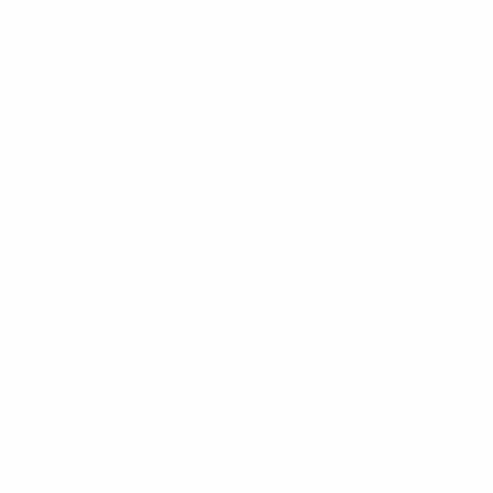
der Erfül­lung von Extra­wün­schen erfolg­reich sein. Gera­de klei­
ne­re Betrie­be gehen man­gels Mas­se den zwei­ten Weg. Sie tun
es meist, weil es irgend­wann mal ver­langt wur­de und funk­tio­
niert hat. Aber sie ver­säu­men, sich kon­se­quent um die­se Stär­ke
zu organisieren.
Das erken­nen wir dar­an, dass die­se Betrie­be wei­ter von Zet­tel
und Kugel­schrei­ber domi­niert wer­den und auf die aller­meis­ten
Mög­lich­kei­ten der Auto­ma­ti­sie­rung ver­zich­ten. An den übli­chen
Pan­nen: Da ist etwas durch­ge­gan­gen oder Din­ge dau­ern
Wochen, weil gera­de so viel zu tun ist. Und wir erken­nen es am
Hadern mit Wochen­end­ar­beit und Über­ra­schun­gen, an Kla­gen
wie „…dann fällt den Kun­den das gera­de ein und muss sofort
sein…“ Oder: „Dann sit­zen wir alle gera­de beim Abend­essen, da
bekom­men wir einen Anruf aus Ber­lin, ob wir nicht noch vor dem
Wochen­en­de Ware schi­cken kön­nen. Nur weil es denen gera­de
in dem Moment einfällt…“
Toll, oder? Gibt es eine schö­ne­re Bestä­ti­gung für unser Tun, als
dass ein Kun­de knapp 500 km ent­fernt am Abend an uns denkt?
Von den Unter­neh­mern wird das zual­ler­erst als zusätz­li­che
Belas­tung wahr­ge­nom­men. Das ist scha­de, denn sie spre­chen
über den dicks­ten Ast, auf dem sie sit­zen. Wenn sie wei­ter­hin
über­le­ben wol­len, müs­sen sie sich voll und ganz um den Kun­den