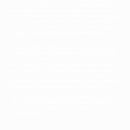
zugleich Staat und Büro­kra­tie jede wirt­schaft­li­che Akti­vi­tät
stran­gu­lie­ren und selbst in den Groß­städ­ten kaum jemand (egal
wel­cher Gene­ra­ti­on!) eine ande­re Spra­che als Ita­lie­nisch spricht.
Das wirkt zwar lie­bens­wert ana­chro­nis­tisch, sich gegen­über
fremd­spra­chi­gen Kun­den mit Hän­den und Füßen ver­ständ­lich zu
machen, wird aber die Chan­cen auf dem Welt­markt kaum
verbessern.
Was wir davon ler­nen kön­nen? Wenn wir uns in Zei­ten der dyna­
mischs­ten Ver­än­de­run­gen der Mensch­heits­ge­schich­te zu sicher
sind und nur auf bewähr­te und beque­me Kon­zep­te set­zen, statt
uns an die Spit­ze des Fort­schritts zu set­zen, wer­den wir schei­
tern. Sei es als Fir­ma, als Regi­on oder als Land. Und wenn wir
kein Bild davon haben, was kon­kret unse­re eige­ne Nische in der
glo­ba­len Wert­schöp­fung ist und es ver­nach­läs­si­gen, uns bei der
Bil­dung unse­rer Kin­der und Mit­ar­bei­ter dar­auf einzustellen.
In die­sem Sin­ne machen wir uns direkt nach der Urlaubs­zeit wie­
der mit Elan an die Ver­än­de­rungs­ar­beit, um ein wei­te­res Stück
zu Vor­rei­tern unse­rer Zeit zu wer­den. Dabei wün­schen wir uns
allen viel Erfolg!