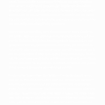
vie­le), bezüg­lich der Kon­se­quenz (erwar­ten wir eine Reak­ti­on
oder nicht?), der Eilig­keit (braucht der Emp­fän­ger das sofort,
inner­halb von 24h oder irgend­wann?), Rele­vanz (muss das jeder
wis­sen oder ist das nur schön, wenn er es weiß?) und der Dau­er
der erfor­der­li­chen Auf­be­wah­rung (genau­ge­nom­men müs­sen wir
nur Ankün­di­gun­gen lang­fris­tig speichern).
Wol­len wir sicher­stel­len, dass Kom­mu­ni­ka­ti­on kei­ne Glücks­sa­
che bleibt, müs­sen wir unse­re Kom­mu­ni­ka­ti­ons­ob­jek­te auf den
jeweils kleins­ten mög­li­chen Emp­fän­ger­kreis beschrän­ken und
geeig­ne­ten Kom­mu­nik­ti­ons­ka­nä­len zuord­nen. Die Mög­lich­kei­
ten hier­für sind heu­te glück­li­cher­wei­se viel dif­fe­ren­zier­ter als in
der Ver­gan­gen­heit: Frü­her gab es das Gespräch und das Tele­fo­
nat für syn­chro­ne per­sön­li­che und bis­wei­len eili­ge Kom­mu­ni­ka­ti­
on und den Brief für asyn­chro­ne (= zeit­lich ver­setz­te) und gleich­
zei­tig weni­ger dring­li­che aber wich­ti­ge Inhalte.
Heu­te ver­liert zum einen das Tele­fo­nat an Bedeu­tung*, sei es,
weil wir es mehr­fach ver­su­chen oder auf die Mail­box spre­chen
müs­sen, was einen Rück­ruf zur gefühl­ten Unzeit vor­pro­gram­
miert. Zudem infor­mie­ren Mail­bo­xen nicht zuver­läs­sig oder zeit­
nah über unse­ren Anruf und sind damit mit­un­ter für eili­ge Anlie­
gen nicht geeig­net. Man­che Per­so­nen errei­chen wir schlicht­weg
nicht, weil sie ihren Klin­gel­ton deak­ti­viert haben (wäh­rend wir