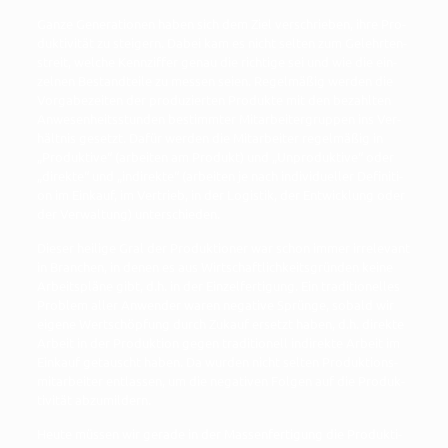
Gan­ze Gene­ra­tio­nen haben sich dem Ziel ver­schrie­ben, ihre Pro­
duk­ti­vi­tät zu stei­gern. Dabei kam es nicht sel­ten zum Gelehr­ten­
streit, wel­che Kenn­zif­fer genau die rich­ti­ge sei und wie die ein­
zel­nen Bestand­tei­le zu mes­sen sei­en. Regel­mä­ßig wer­den die
Vor­ga­be­zei­ten der pro­du­zier­ten Pro­duk­te mit den bezahl­ten
Anwe­sen­heits­stun­den bestimm­ter Mit­ar­bei­ter­grup­pen ins Ver­
hält­nis gesetzt. Dafür wer­den die Mit­ar­bei­ter regel­mä­ßig in
„Pro­duk­ti­ve“ (arbei­ten am Pro­dukt) und „Unpro­duk­ti­ve“ oder
„direk­te“ und „indi­rek­te“ (arbei­ten je nach indi­vi­du­el­ler Defi­ni­ti­
on im Ein­kauf, im Ver­trieb, in der Logis­tik, der Ent­wick­lung oder
der Ver­wal­tung) unterschieden.
Die­ser hei­li­ge Gral der Pro­duk­tio­ner war schon immer irrele­vant
in Bran­chen, in denen es aus Wirt­schaft­lich­keits­grün­den kei­ne
Arbeits­plä­ne gibt, d.h. in der Ein­zel­fer­ti­gung. Ein tra­di­tio­nel­les
Pro­blem aller Anwen­der waren nega­ti­ve Sprün­ge, sobald wir
eige­ne Wert­schöp­fung durch Zukauf ersetzt haben, d.h. direk­te
Arbeit in der Pro­duk­ti­on gegen tra­di­tio­nell indi­rek­te Arbeit im
Ein­kauf getauscht haben. Da wur­den nicht sel­ten Pro­duk­ti­ons­
mit­ar­bei­ter ent­las­sen, um die nega­ti­ven Fol­gen auf die Pro­duk­
ti­vi­tät abzumildern.
Heu­te müs­sen wir gera­de in der Mas­sen­fer­ti­gung die Pro­duk­ti­