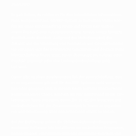
29.04.2017
Es gab Zei­ten, da reich­te es für den betrieb­li­chen Infor­ma­ti­ons­
fluss weit­ge­hend aus, ein ERP-Sys­tem zu betrei­ben. Vor­ne war­
fen wir einen Kun­den­auf­trag hin­ein und hin­ten kam (neben
einem Pro­dukt) eine Aus­gangs­rech­nung her­aus. Heu­te herrscht
deut­lich mehr Bunt­heit. Auf­grund der Mehr­deu­tig­keit der
Zukunft und der Wand­lung von Pro­duk­ten und Geschäfts­mo­del­
len ver­la­gert sich das betrieb­li­che Gesche­hen und deut­lich mehr
Wert­schöp­fung fin­det statt, bevor über­haupt ein Auf­trag oder
Pro­dukt ange­legt oder eine Lie­fe­ran­ten­be­stel­lung getä­
tigt wird.
Damit gibt es einen zuneh­men­den Teil der Wert­schöp­fung, den
es zu orga­ni­sie­ren gilt und für den ERP-Sys­te­me nicht vor­ge­se­
hen oder geeig­net sind. In die­sem Raum herrscht übli­cher­wei­se
kom­mu­ni­ka­ti­ves Cha­os, wes­halb wir hier zuneh­mend Social Col­
la­bo­ra­ti­on Tools ein­set­zen, deren Ziel es ist, den krea­ti­ven und
ver­än­der­li­chen Teil der Zusam­men­ar­beit in Teams zu orga­ni­sie­
ren und Ori­en­tie­rung über den Arbeits­fort­schritt zu bieten.
Bei der Ein­füh­rung gel­ten die übli­chen Rah­men­be­din­gun­gen
moder­ner Soft­ware: Wir instal­lie­ren ein zusätz­li­ches Pro­gramm,
bil­den ein paar ver­meint­lich sinn­vol­le inhalt­li­che Rubri­ken und