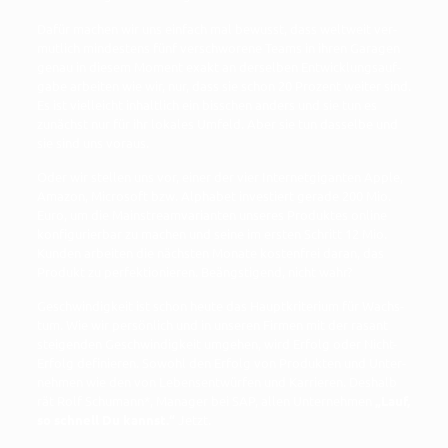
Dafür machen wir uns ein­fach mal bewusst, dass welt­weit ver­
mut­lich min­des­tens fünf ver­schwo­re­ne Teams in ihren Gara­gen
genau in die­sem Moment exakt an der­sel­ben Ent­wick­lungs­auf­
ga­be arbei­ten wie wir, nur, dass sie schon 20 Pro­zent wei­ter sind.
Es ist viel­leicht inhalt­lich ein biss­chen anders und sie tun es
zunächst nur für ihr loka­les Umfeld. Aber sie tun das­sel­be und
sie sind uns voraus.
Oder wir stel­len uns vor, einer der vier Inter­net­gi­gan­ten Apple,
Ama­zon, Micro­soft bzw. Alpha­bet inves­tiert gera­de 200 Mio.
Euro, um die Main­stream­va­ri­an­ten unse­res Pro­duk­tes online
kon­fi­gu­rier­bar zu machen und sei­ne im ers­ten Schritt 12 Mio.
Kun­den arbei­ten die nächs­ten Mona­te kos­ten­frei dar­an, das
Pro­dukt zu per­fek­tio­nie­ren. Beängs­ti­gend, nicht wahr?
Geschwin­dig­keit ist schon heu­te das Haupt­kri­te­ri­um für Wachs­
tum. Wie wir per­sön­lich und in unse­ren Fir­men mit der rasant
stei­gen­den Geschwin­dig­keit umge­hen, wird Erfolg oder Nicht-
Erfolg defi­nie­ren. Sowohl den Erfolg von Pro­duk­ten und Unter­
neh­men wie den von Lebens­ent­wür­fen und Kar­rie­ren. Des­halb
rät Rolf Schu­mann*, Mana­ger bei SAP, allen Unter­neh­men
„Lauf,
so schnell Du kannst.“
Jetzt.