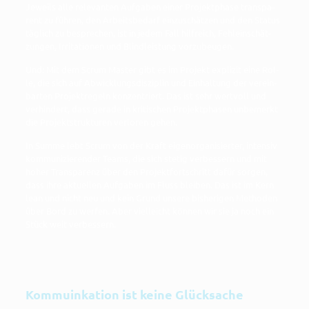
Jeweils alle rele­van­ten Auf­ga­ben einer Pro­jekt­pha­se trans­pa­
rent zu füh­ren, den Arbeits­be­darf ein­zu­schät­zen und den Sta­tus
täg­lich zu bespre­chen, ist in jedem Fall hilf­reich, Fehl­ein­schät­
zun­gen, Irri­ta­tio­nen und Blind­leis­tung vorzubeugen.
Und: Mit dem Scrum Mas­ter gibt es im Pro­jekt expli­zit eine Rol­
le, die sich auf Abwick­lungs­dis­zi­plin und Ein­hal­tung der ver­ein­
bar­ten Pro­jekt­re­geln kon­zen­triert. Das ist sehr wert­voll und
ver­hin­dert, dass gera­de in kri­ti­schen Pro­jekt­pha­sen unbe­merkt
die Pro­jekt­struk­tu­ren ver­lo­ren gehen.
In Sum­me lebt Scrum von der Kraft eigen­or­ga­ni­sier­ter, inten­siv
kom­mu­ni­zie­ren­der Teams, die sich ste­tig ver­bes­sern und mit
hoher Trans­pa­renz über den Pro­jekt­fort­schritt dafür sor­gen,
dass ihre aktu­el­len Auf­ga­ben im Fluss blei­ben. Das ist im Kern
lean und nicht neu und kein Grund unse­re bis­he­ri­gen Metho­den
über Bord zu wer­fen. Aber viel­leicht kön­nen wir sie ja noch ein
Stück weit verbessern.
Kommuinkation ist keine Glücksache