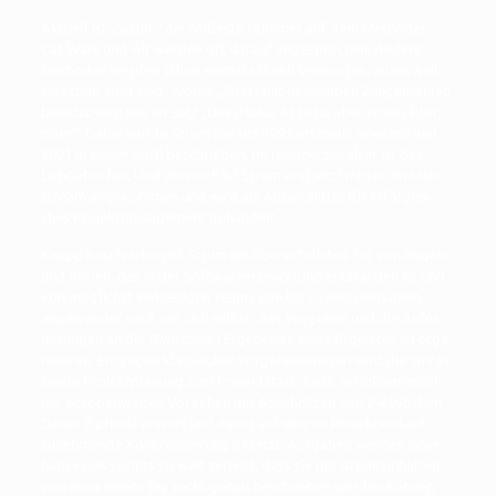
Aktu­ell ist „Scrum“ die hei­ßes­te Num­mer auf dem Metho­den-
Cat-Walk und wir wer­den oft dar­auf ange­spro­chen. Ande­re
Metho­den wer­den schon ein­mal schnell ver­wor­fen, allein weil
sie schon älter sind. Womit „älter“ mit dem­sel­ben Zun­gen­schlag
benutzt wird wie im Satz „Dein Nokia 6310 ist aber schon älter,
oder?“ Dabei wur­de Scrum bereits 1995 erst­mals erwähnt und
2001 in einem Buch beschrie­ben. Im Inter­net­zeit­al­ter ist das
Licht­jah­re her. Und den­noch ist Scrum erst jetzt mit­ten im Main­
stream ange­kom­men und wird als All­heil­mit­tel für erfolg­rei­
ches Pro­jekt­ma­nage­ment gehandelt.
Knapp beschrie­ben ist Scrum ein über­sicht­li­ches Set von Regeln
und Rol­len, das in der Soft­ware­ent­wick­lung ent­stan­den ist und
von mög­lichst viel­sei­ti­gen Teams von bis zu neun Per­so­nen
ange­wen­det wird, um sich selbst, das Vor­ge­hen und die Anfor­
de­run­gen an die (Zwi­schen-) Ergeb­nis­se eines Pro­jek­tes zu orga­
ni­sie­ren. Ent­ge­gen klas­si­scher Vor­ge­hens­wei­sen wird die umfas­
sen­de Pro­jekt­pla­nung zum Pro­jekt­start durch ein inkre­men­tel­
les, etap­pen­wei­ses Vor­ge­hen mit Abschnit­ten von 2-4 Wochen
Dau­er (Sprints) ersetzt und damit auf eine im Pro­jekt­ver­lauf
zuneh­men­de Kon­kre­ti­sie­rung gesetzt. Auf­ga­ben wer­den inner­
halb eines Sprints so weit zer­legt, dass sie mit Arbeits­in­hal­ten
von etwa einem Tag recht genau beschrie­ben wer­den kön­nen,