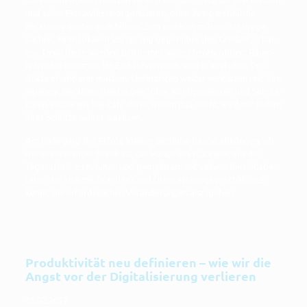
und sei­ne Extra­würs­te orga­ni­sie­ren, ohne ihre per­sön­li­che
Belas­tung wei­ter zu erhö­hen. Zum ande­ren müs­sen sie Wege
suchen, ihren loka­len Vor­sprung gegen­über den Gro­ßen zu hal­
ten. Denn die­se wer­den sich immer wei­ter her­an­rob­ben: Räum­
lich näher­kom­men, ihr Ein­kaufs­er­leb­nis wei­ter aus­fei­len, Pro­
duk­te erleb­ba­rer machen, Lie­fer­zei­ten wei­ter ver­kür­zen und ihre
eige­nen „Bera­tungs­leis­tun­gen“ über Kon­fi­gu­ra­to­ren und Simu­la­
to­ren aus­bau­en. Die Zahl derer, denen das reicht, wird mit jedem
ihrer Schrit­te wei­ter wachsen.
Am Ende wird der Erfolg klei­ner Betrie­be davon abhän­gen, ob
der Unter­neh­mer bereit ist, die Hän­de ein stück­weit aus der
Tages­ar­beit zu neh­men und gemein­sam mit sei­nem Betriebs­be­
ra­ter, der sich mit Exzel­lenz und Über­ra­schungs­ge­schäft aus­
kennt, die erfor­der­li­chen Ver­än­de­run­gen anzugehen.
Produktivität neu definieren – wie wir die
Angst vor der Digitalisierung verlieren
15.02.2017